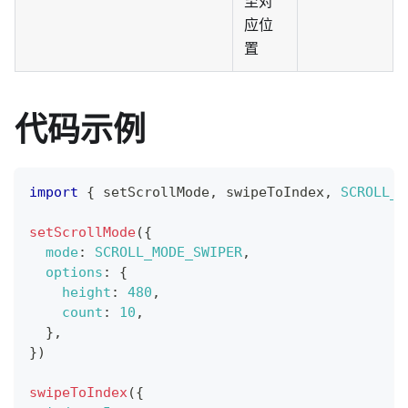
至对
应位
置
代码示例
import
{
 setScrollMode
,
 swipeToIndex
,
SCROLL_M
setScrollMode
(
{
mode
:
SCROLL_MODE_SWIPER
,
options
:
{
height
:
480
,
count
:
10
,
}
,
}
)
swipeToIndex
(
{