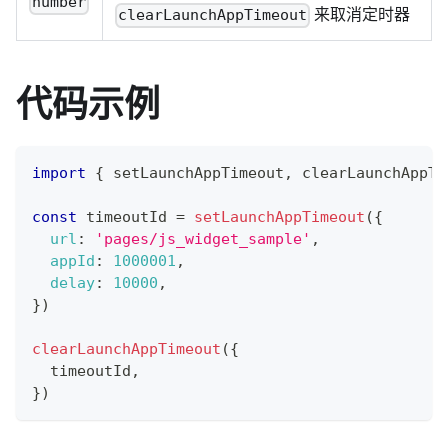
number
来取消定时器
clearLaunchAppTimeout
代码示例
import
{
 setLaunchAppTimeout
,
 clearLaunchAppTi
const
 timeoutId 
=
setLaunchAppTimeout
(
{
url
:
'pages/js_widget_sample'
,
appId
:
1000001
,
delay
:
10000
,
}
)
clearLaunchAppTimeout
(
{
  timeoutId
,
}
)