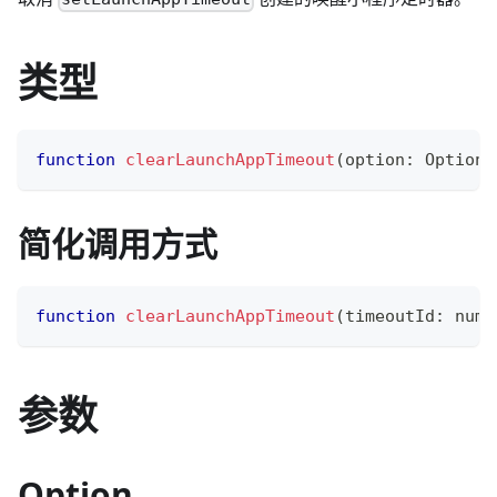
类型
function
clearLaunchAppTimeout
(
option
:
 Option
)
简化调用方式
function
clearLaunchAppTimeout
(
timeoutId
:
numb
参数
Option