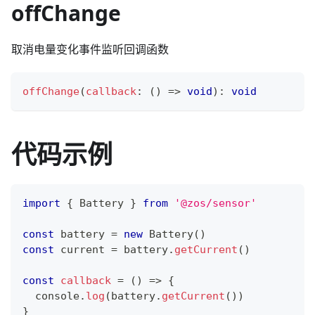
offChange
取消电量变化事件监听回调函数
offChange
(
callback
:
(
)
=>
void
)
:
void
代码示例
import
{
Battery
}
from
'@zos/sensor'
const
 battery 
=
new
Battery
(
)
const
 current 
=
 battery
.
getCurrent
(
)
const
callback
=
(
)
=>
{
console
.
log
(
battery
.
getCurrent
(
)
)
}