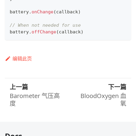
battery
.
onChange
(
callback
)
// When not needed for use
battery
.
offChange
(
callback
)
编辑此页
上一篇
下一篇
Barometer 气压高
BloodOxygen 血
度
氧
Docs