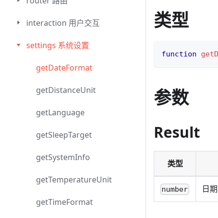
router 路由
类型
interaction 用户交互
settings 系统设置
function
get
getDateFormat
getDistanceUnit
参数
getLanguage
Result
getSleepTarget
getSystemInfo
类型
getTemperatureUnit
日期
number
getTimeFormat