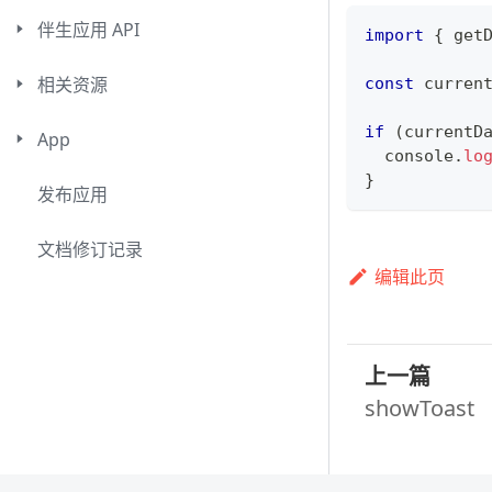
伴生应用 API
import
{
 get
相关资源
const
 curren
if
(
currentD
App
console
.
lo
}
发布应用
文档修订记录
编辑此页
上一篇
showToast