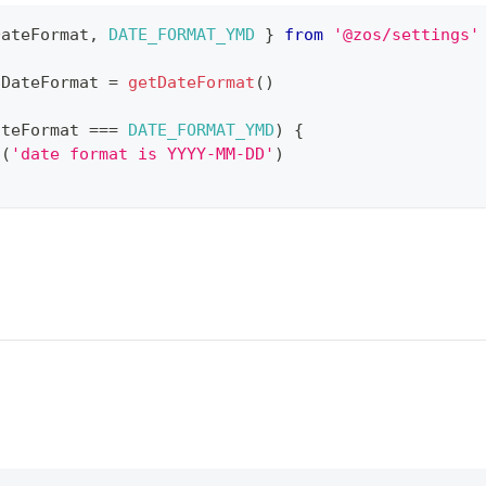
DateFormat
,
DATE_FORMAT_YMD
}
from
'@zos/settings'
tDateFormat 
=
getDateFormat
(
)
ateFormat 
===
DATE_FORMAT_YMD
)
{
g
(
'date format is YYYY-MM-DD'
)