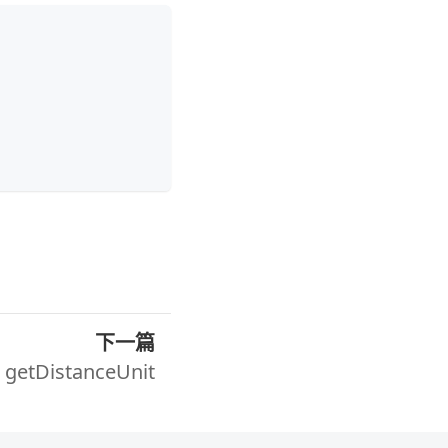
下一篇
getDistanceUnit