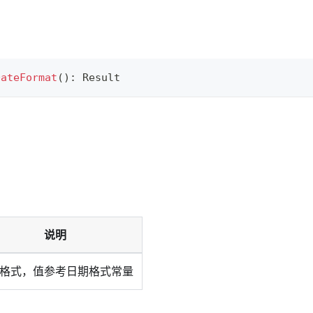
DateFormat
(
)
:
 Result
说明
格式，值参考日期格式常量