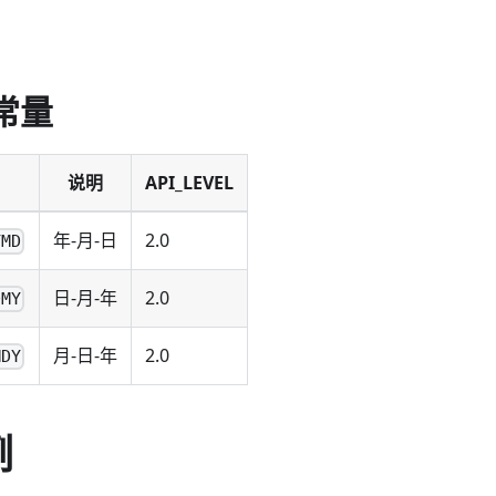
常量
说明
API_LEVEL
年-月-日
2.0
YMD
日-月-年
2.0
DMY
月-日-年
2.0
MDY
例