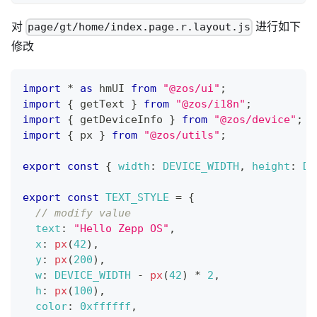
对
进行如下
page/gt/home/index.page.r.layout.js
修改
import
*
as
 hmUI
from
"@zos/ui"
;
import
{
 getText 
}
from
"@zos/i18n"
;
import
{
 getDeviceInfo 
}
from
"@zos/device"
;
import
{
 px 
}
from
"@zos/utils"
;
export
const
{
width
:
DEVICE_WIDTH
,
height
:
DE
export
const
TEXT_STYLE
=
{
// modify value
text
:
"Hello Zepp OS"
,
x
:
px
(
42
)
,
y
:
px
(
200
)
,
w
:
DEVICE_WIDTH
-
px
(
42
)
*
2
,
h
:
px
(
100
)
,
color
:
0xffffff
,