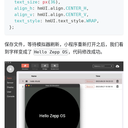
text_size
:
px
(
36
)
,
align_h
:
 hmUI
.
align
.
CENTER_H
,
align_v
:
 hmUI
.
align
.
CENTER_V
,
text_style
:
 hmUI
.
text_style
.
WRAP
,
}
;
保存文件，等待模拟器刷新，小程序重新打开之后，我们看
到字样变成了
，代码修改成功。
Hello Zepp OS