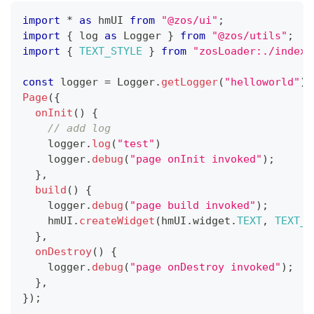
import
*
as
 hmUI
from
"@zos/ui"
;
import
{
 log 
as
Logger
}
from
"@zos/utils"
;
import
{
TEXT_STYLE
}
from
"zosLoader:./index.
const
 logger 
=
Logger
.
getLogger
(
"helloworld"
)
;
Page
(
{
onInit
(
)
{
// add log
    logger
.
log
(
"test"
)
    logger
.
debug
(
"page onInit invoked"
)
;
}
,
build
(
)
{
    logger
.
debug
(
"page build invoked"
)
;
    hmUI
.
createWidget
(
hmUI
.
widget
.
TEXT
,
TEXT_S
}
,
onDestroy
(
)
{
    logger
.
debug
(
"page onDestroy invoked"
)
;
}
,
}
)
;