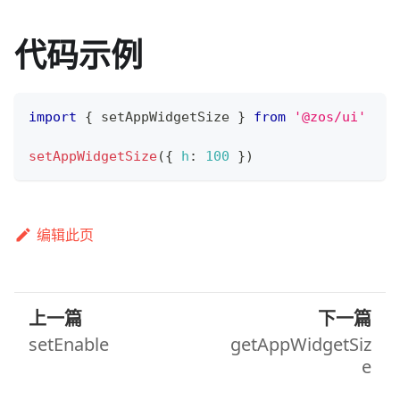
代码示例
import
{
 setAppWidgetSize 
}
from
'@zos/ui'
setAppWidgetSize
(
{
h
:
100
}
)
编辑此页
上一篇
下一篇
setEnable
getAppWidgetSiz
e