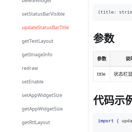
deleteWidget
(
title
:
stri
setStatusBarVisible
updateStatusBarTitle
参数
getTextLayout
getImageInfo
参数
说
redraw
title
状态栏
setEnable
setAppWidgetSize
代码示
getAppWidgetSize
import
{
 upd
getRtlLayout