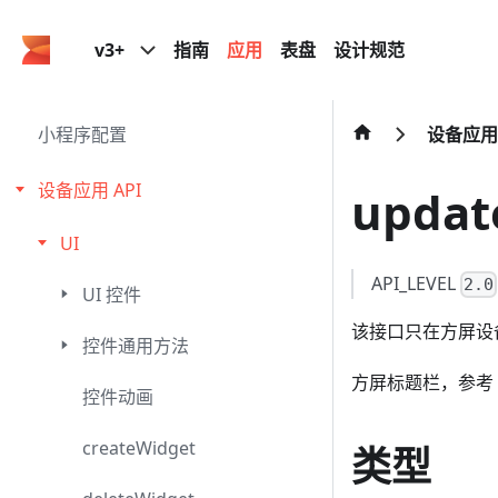
v3+
指南
应用
表盘
设计规范
小程序配置
设备应用 
设备应用 API
update
UI
API_LEVEL
2.0
UI 控件
该接口只在方屏设
控件通用方法
方屏标题栏，参考
控件动画
createWidget
类型