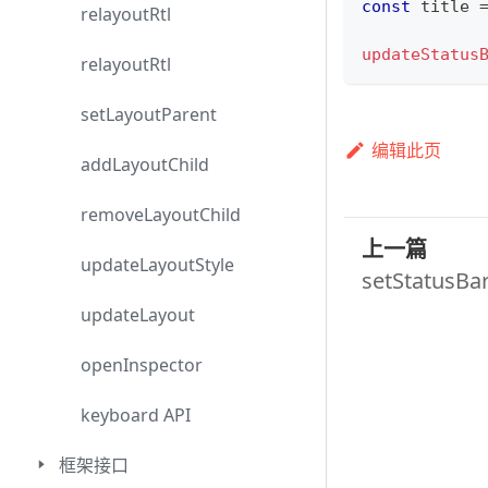
const
 title 
relayoutRtl
updateStatus
relayoutRtl
setLayoutParent
编辑此页
addLayoutChild
removeLayoutChild
上一篇
updateLayoutStyle
setStatusBar
updateLayout
openInspector
keyboard API
框架接口