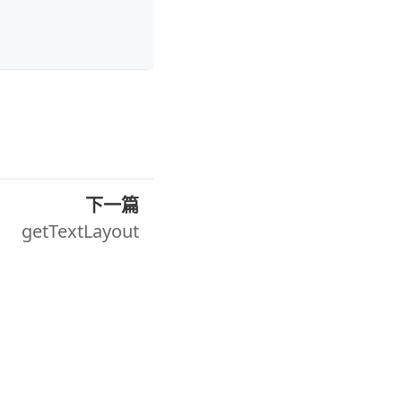
下一篇
getTextLayout