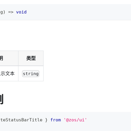
ng
)
=>
void
明
类型
显示文本
string
例
ateStatusBarTitle 
}
from
'@zos/ui'