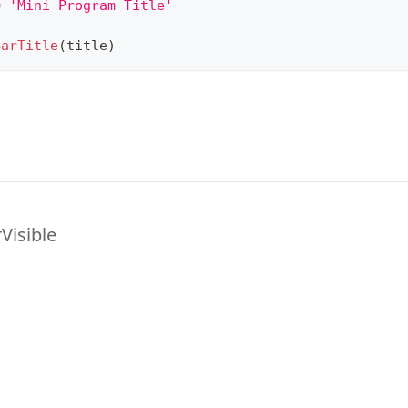
=
'Mini Program Title'
BarTitle
(
title
)
Visible