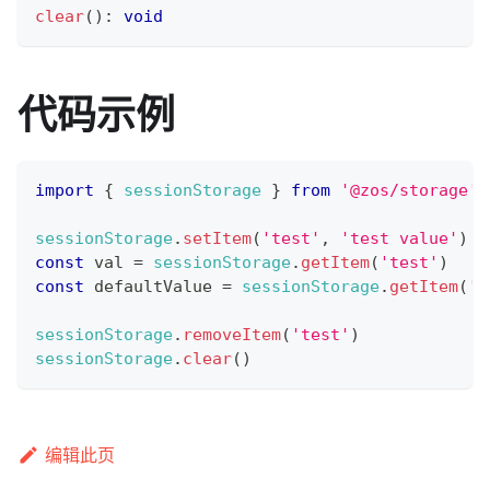
clear
(
)
:
void
代码示例
import
{
sessionStorage
}
from
'@zos/storage'
sessionStorage
.
setItem
(
'test'
,
'test value'
)
const
 val 
=
sessionStorage
.
getItem
(
'test'
)
const
 defaultValue 
=
sessionStorage
.
getItem
(
'n
sessionStorage
.
removeItem
(
'test'
)
sessionStorage
.
clear
(
)
编辑此页