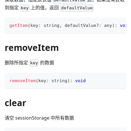
defaultValue
到指定
上的值，返回
key
defaultValue
getItem
(
key
:
string
,
 defaultValue
?
:
any
)
:
void
removeItem
删除所指定
的数据
key
removeItem
(
key
:
string
)
:
void
clear
清空 sessionStorage 中所有数据